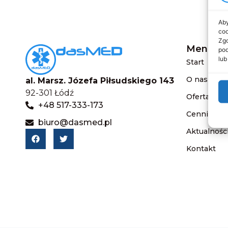
Aby
coo
Zgo
Menu
pod
lub
Start
O nas
al. Marsz. Józefa Piłsudskiego 143
92-301 Łódź
Oferta
+48 517-333-173
Cennik
biuro@dasmed.pl
Aktualnośc
Kontakt