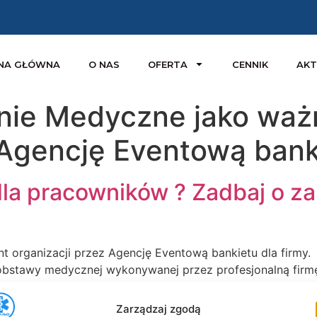
NA GŁÓWNA
O NAS
OFERTA
CENNIK
AKT
nie Medyczne jako waż
 Agencję Eventową banki
dla pracowników ? Zadbaj o z
 organizacji przez Agencję Eventową bankietu dla firmy.
t obstawy medycznej wykonywanej przez profesjonalną fir
 oprawa sali bankietowej, zaproszenie znanego i cenione
ubiana osoba, często spotkać można […]
Zarządzaj zgodą