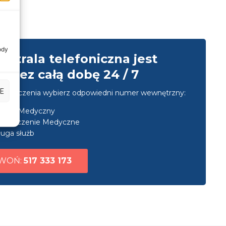
ody
entrala telefoniczna jest
przez całą dobę 24 / 7
E
u połączenia wybierz odpowiedni numer wewnętrzny:
nsport Medyczny
ezpieczenie Medyczne
uga służb
WOŃ:
517 333 173