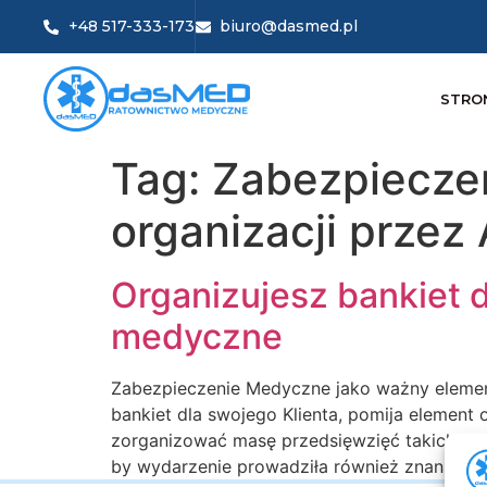
+48 517-333-173
biuro@dasmed.pl
STRO
Tag:
Zabezpiecze
organizacji przez
Organizujesz bankiet 
medyczne
Zabezpieczenie Medyczne jako ważny element
bankiet dla swojego Klienta, pomija elemen
zorganizować masę przedsięwzięć takich jak
by wydarzenie prowadziła również znana i l