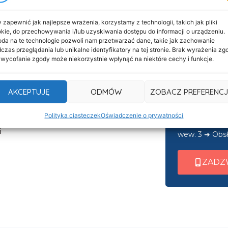
 zapewnić jak najlepsze wrażenia, korzystamy z technologii, takich jak pliki
kie, do przechowywania i/lub uzyskiwania dostępu do informacji o urządzeniu.
da na te technologie pozwoli nam przetwarzać dane, takie jak zachowanie
Informacje
czas przeglądania lub unikalne identyfikatory na tej stronie. Brak wyrażenia zg
Nasza c
 wycofanie zgody może niekorzystnie wpłynąć na niektóre cechy i funkcje.
Deklaracja dostępności
czynna 
Klauzula informacyjna
AKCEPTUJĘ
ODMÓW
ZOBACZ PREFERENCJ
Po nawiązani
Polityka prywatności
wew. 1 ➜ Tra
Cookies
Polityka ciasteczek
Oświadczenie o prywatności
wew. 2 ➜ Zab
i
wew. 3 ➜ Obsł
ZADZ