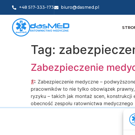
+48 517-333-173
biuro@dasmed.pl
STRO
Tag:
zabezpieczen
Zabezpieczenie medyc
Zabezpieczenie medyczne – podwyższonego
pracowników to nie tylko obowiązek prawny, 
ryzyku – takich jak montaż scen, konstrukcj
obecność zespołu ratownictwa medycznego na