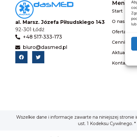
Aby
Menu
coo
Start
Zgo
pod
O nas
al. Marsz. Józefa Piłsudskiego 143
lub
92-301 Łódź
Oferta
+48 517-333-173
Cennik
biuro@dasmed.pl
Aktualnośc
Kontakt
Wszelkie dane i informacje zawarte na niniejszej stronie
ust. 1 Kodeksu Cywilnego. *