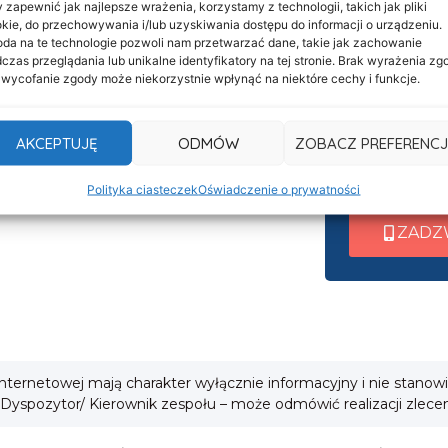
 zapewnić jak najlepsze wrażenia, korzystamy z technologii, takich jak pliki
Informacje
Nasza c
kie, do przechowywania i/lub uzyskiwania dostępu do informacji o urządzeniu.
Deklaracja dostępności
da na te technologie pozwoli nam przetwarzać dane, takie jak zachowanie
czynna 
czas przeglądania lub unikalne identyfikatory na tej stronie. Brak wyrażenia zg
Klauzula informacyjna
 wycofanie zgody może niekorzystnie wpłynąć na niektóre cechy i funkcje.
Po nawiązani
Polityka prywatności
wew. 1 ➜ Tra
Cookies
AKCEPTUJĘ
ODMÓW
ZOBACZ PREFERENCJ
wew. 2 ➜ Zab
i
wew. 3 ➜ Obsł
Polityka ciasteczek
Oświadczenie o prywatności
ZADZ
 internetowej mają charakter wyłącznie informacyjny i nie stanow
 Dyspozytor/ Kierownik zespołu – może odmówić realizacji zlece