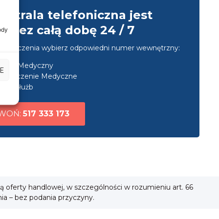
entrala telefoniczna jest
przez całą dobę 24 / 7
ody
u połączenia wybierz odpowiedni numer wewnętrzny:
nsport Medyczny
E
ezpieczenie Medyczne
uga służb
WOŃ:
517 333 173
ią oferty handlowej, w szczególności w rozumieniu art. 66
nia – bez podania przyczyny.