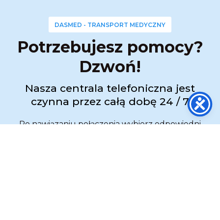
DASMED - TRANSPORT MEDYCZNY
Potrzebujesz pomocy?
Dzwoń!
Nasza centrala telefoniczna jest
czynna przez całą dobę 24 / 7
Po nawiązaniu połączenia wybierz odpowiedni
numer wewnętrzny:
wew. 1 ➜ Transport Medyczny
wew. 2 ➜ Zabezpieczenie Medyczne
wew. 3 ➜ Obsługa służb
ZADZWOŃ:
517 333 173