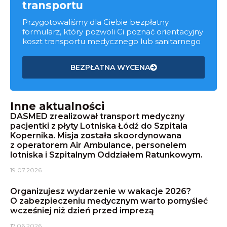
transportu
Przygotowaliśmy dla Ciebie bezpłatny
formularz, który pozwoli Ci poznać orientacyjny
koszt transportu medycznego lub sanitarnego
BEZPŁATNA WYCENA
Inne aktualności
DASMED zrealizował transport medyczny
pacjentki z płyty Lotniska Łódź do Szpitala
Kopernika. Misja została skoordynowana
z operatorem Air Ambulance, personelem
lotniska i Szpitalnym Oddziałem Ratunkowym.
19.07.2026
Organizujesz wydarzenie w wakacje 2026?
O zabezpieczeniu medycznym warto pomyśleć
wcześniej niż dzień przed imprezą
17.06.2026