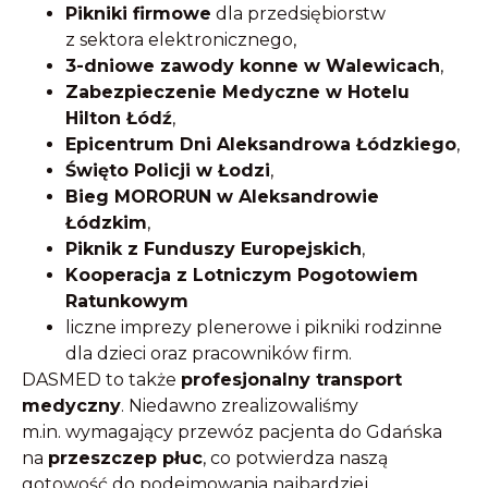
Pikniki firmowe
dla przedsiębiorstw
z sektora elektronicznego,
3-dniowe zawody konne w Walewicach
,
Zabezpieczenie Medyczne w Hotelu
Hilton Łódź
,
Epicentrum Dni Aleksandrowa Łódzkiego
,
Święto Policji w Łodzi
,
Bieg MORORUN w Aleksandrowie
Łódzkim
,
Piknik z Funduszy Europejskich
,
Kooperacja z Lotniczym Pogotowiem
Ratunkowym
liczne imprezy plenerowe i pikniki rodzinne
dla dzieci oraz pracowników firm.
DASMED to także
profesjonalny transport
medyczny
. Niedawno zrealizowaliśmy
m.in. wymagający przewóz pacjenta do Gdańska
na
przeszczep płuc
, co potwierdza naszą
gotowość do podejmowania najbardziej