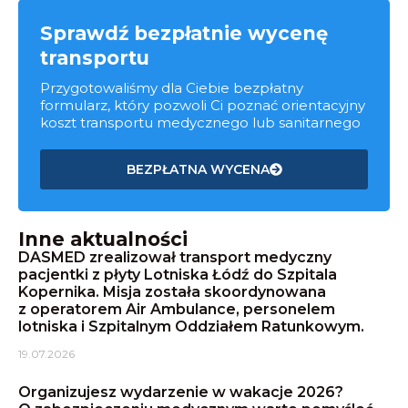
Sprawdź bezpłatnie wycenę
transportu
Przygotowaliśmy dla Ciebie bezpłatny
formularz, który pozwoli Ci poznać orientacyjny
koszt transportu medycznego lub sanitarnego
BEZPŁATNA WYCENA
Inne aktualności
DASMED zrealizował transport medyczny
pacjentki z płyty Lotniska Łódź do Szpitala
Kopernika. Misja została skoordynowana
z operatorem Air Ambulance, personelem
lotniska i Szpitalnym Oddziałem Ratunkowym.
19.07.2026
Organizujesz wydarzenie w wakacje 2026?