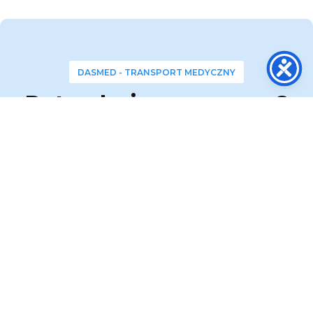
DASMED - TRANSPORT MEDYCZNY
Potrzebujesz pomocy?
Dzwoń!
Nasza centrala telefoniczna jest
czynna przez całą dobę 24 / 7
Po nawiązaniu połączenia wybierz odpowiedni
numer wewnętrzny:
wew. 1 ➜ Transport Medyczny
wew. 2 ➜ Zabezpieczenie Medyczne
wew. 3 ➜ Obsługa służb