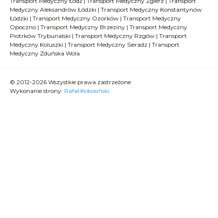
Transport Medyczny Łódź
|
Transport Medyczny Zgierz
|
Transport
Medyczny Aleksandrów Łódzki
|
Transport Medyczny Konstantynów
Łódzki
|
Transport Medyczny Ozorków
|
Transport Medyczny
Opoczno
|
Transport Medyczny Brzeziny
|
Transport Medyczny
Piotrków Trybunalski
|
Transport Medyczny Rzgów
|
Transport
Medyczny Koluszki
|
Transport Medyczny Sieradz
|
Transport
Medyczny Zduńska Wola
© 2012-2026 Wszystkie prawa zastrzeżone
Wykonanie strony:
Rafał Kokosiński