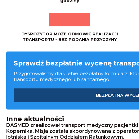
godziny
ZAMAWIAM
DYSPOZYTOR MOŻE ODMÓWIĆ REALIZACJI
TRANSPORTU - BEZ PODANIA PRZYCZYNY
Sprawdź bezpłatnie wycenę transp
Przygotowaliśmy dla Ciebie bezpłatny formularz, któr
transportu medycznego lub sanitarnego
BEZPŁATNA WYCE
Inne aktualności
DASMED zrealizował transport medyczny pacjentki z
Kopernika. Misja została skoordynowana z operat
lotniska i Szpitalnym Oddziałem Ratunkowym.