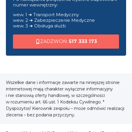
numer wewnętrzny:
wew. 1 ➜ Transport Medyczny
wew. 2 ➜ Zabezpieczenie Medyczne
wew. 3 ➜ Obsługa służb
ZADZWOŃ:
517 333 173
Wszelkie dane i informacje zawarte na niniejszej stronie
internetowej mają charakter wyłącznie informacyjny
i nie stanowią oferty handlowej, w szczególności
w rozumieniu art. 66 ust. 1 Kodeksu Cywilnego. *
Dyspozytor/ Kierownik zespołu – może odmówić realizacji
zlecenia – bez podania przyczyny.