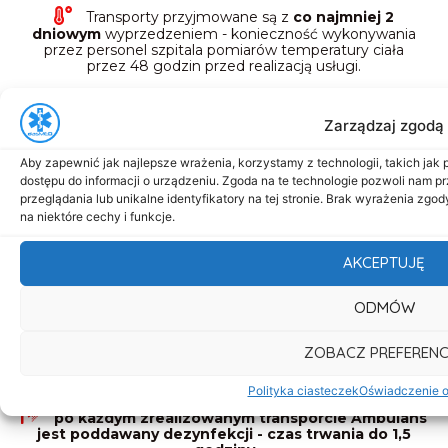
Transporty przyjmowane są z
co najmniej 2
dniowym
wyprzedzeniem - konieczność wykonywania
przez personel szpitala pomiarów temperatury ciała
przez 48 godzin przed realizacją usługi.
Niestety z Pacjentem nie może jechać - żaden
Zarządzaj zgodą
opiekun
Aby zapewnić jak najlepsze wrażenia, korzystamy z technologii, takich jak 
dostępu do informacji o urządzeniu. Zgoda na te technologie pozwoli nam 
Transport do Szpitala - transport
przeglądania lub unikalne identyfikatory na tej stronie. Brak wyrażenia zg
tylko ze skierowaniem do szpitala - konieczne jest również
na niektóre cechy i funkcje.
uzyskanie danych personalnych lekarza + telefon
kontaktowy - z danego szpitala z którym ustalone jest
przyjęcie - i można to potwierdzić telefonicznie
AKCEPTUJĘ
Zespół Transportu Medycznego - po dotarciu
ODMÓW
przeprowadzi badanie pacjenta : Ciśnienie Krwi,
Temperatura ciała, Glikemia, Saturacja - po badaniu
konieczne jest podpisanie wywiadu
ZOBACZ PREFERENC
epidemiologicznego
Polityka ciasteczek
Oświadczenie o
po każdym zrealizowanym transporcie Ambulans
jest poddawany dezynfekcji - czas trwania do 1,5