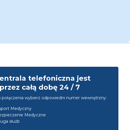
entrala telefoniczna jest
przez całą dobę 24 / 7
u połączenia wybierz odpowiedni numer wewnętrzny:
nsport Medyczny
ezpieczenie Medyczne
uga służb