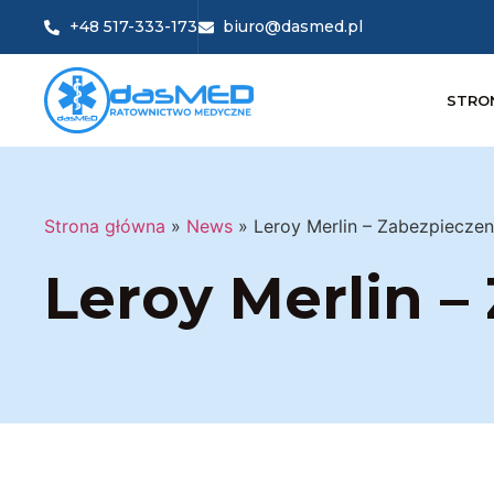
+48 517-333-173
biuro@dasmed.pl
STRO
Strona główna
»
News
»
Leroy Merlin – Zabezpiecze
Leroy Merlin 