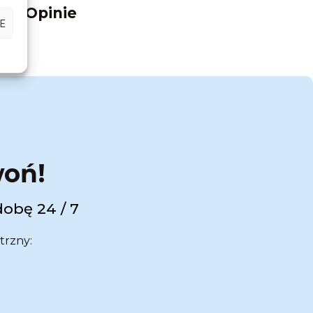
Opinie
E
woń!
dobę 24 / 7
trzny: