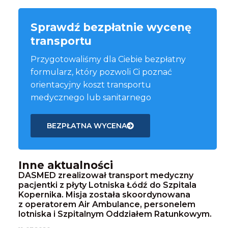
Sprawdź bezpłatnie wycenę
transportu
Przygotowaliśmy dla Ciebie bezpłatny
formularz, który pozwoli Ci poznać
orientacyjny koszt transportu
medycznego lub sanitarnego
BEZPŁATNA WYCENA
Inne aktualności
DASMED zrealizował transport medyczny
pacjentki z płyty Lotniska Łódź do Szpitala
Kopernika. Misja została skoordynowana
z operatorem Air Ambulance, personelem
lotniska i Szpitalnym Oddziałem Ratunkowym.