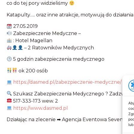
co do tej pory widzieliśmy
Katapulty….. oraz inne atrakcje, motywują do działan
27.05.2019
Zabezpieczenie Medyczne –
: Hotel Magellan
– 2 Ratowników Medycznych
5 godzin zabezpieczenia medycznego
ok 200 osób
https://dasmed.pl/zabezpieczenie-medyczne/
Szukasz Zabezpieczenia Medycznego ? Zadzwoń 
517-333-173 wew. 2
Aby
https://www.dasmed.pl
coo
Zgo
Działając na zlecenie ➡ Agencja Eventowa Seven 7
pod
lub