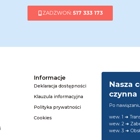
ZADZWOŃ:
517 333 173
Informacje
Nasza c
Deklaracja dostępności
czynna 
Klauzula informacyjna
Po nawiązani
Polityka prywatności
wew. 1 ➜ Tra
Cookies
wew. 2 ➜ Zab
i
wew. 3 ➜ Obsł