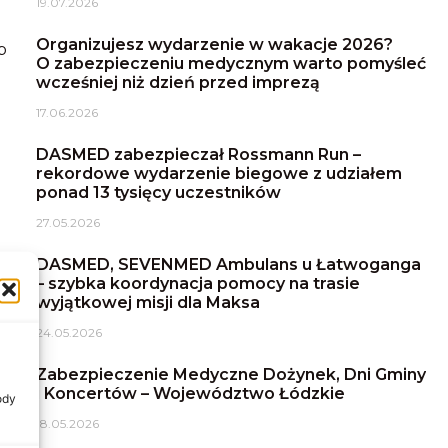
19.07.2026
Organizujesz wydarzenie w wakacje 2026?
b
O zabezpieczeniu medycznym warto pomyśleć
wcześniej niż dzień przed imprezą
17.06.2026
DASMED zabezpieczał Rossmann Run –
rekordowe wydarzenie biegowe z udziałem
ponad 13 tysięcy uczestników
27.05.2026
DASMED, SEVENMED Ambulans u Łatwoganga
– szybka koordynacja pomocy na trasie
wyjątkowej misji dla Maksa
24.05.2026
Zabezpieczenie Medyczne Dożynek, Dni Gminy
i Koncertów – Województwo Łódzkie
ody
18.05.2026