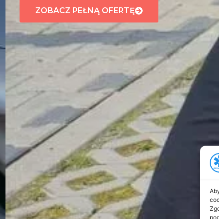
ZOBACZ PEŁNĄ OFERTĘ
Aby
coo
Zgo
pod