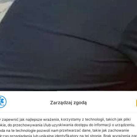
Zarządzaj zgodą
 zapewnić jak najlepsze wrażenia, korzystamy z technologii, takich jak pliki
kie, do przechowywania i/lub uzyskiwania dostępu do informacji o urządzeniu.
da na te technologie pozwoli nam przetwarzać dane, takie jak zachowanie
czas przeglądania lub unikalne identyfikatory na tej stronie. Brak wyrażenia zg