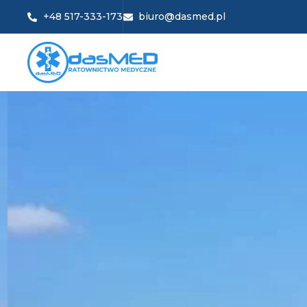
+48 517-333-173
biuro@dasmed.pl
STRO