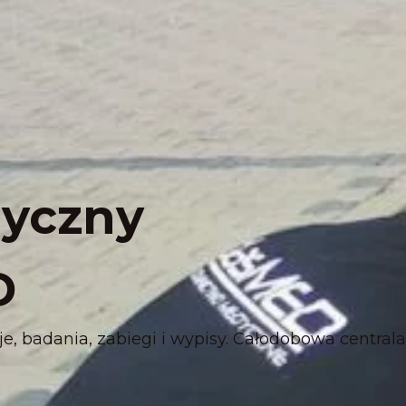
dyczny
D
 badania, zabiegi i wypisy. Całodobowa centrala 