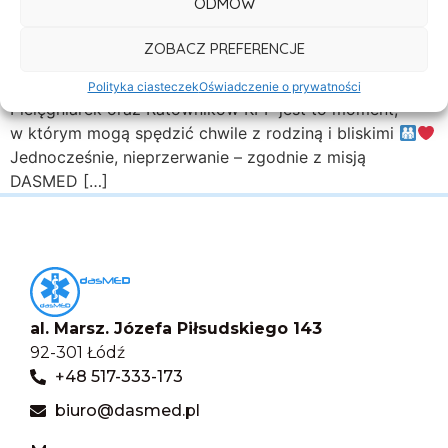
ODMÓW
i profesjonalną współpracę, jaką obdarzyli Państwo
DASMED – Transport Medyczny i Zabezpieczenie
ZOBACZ PREFERENCJE
Medyczne w mijającym roku
Okres świąteczny
to szczególny czas. Dla wielu Ratowników Medycznych,
Polityka ciasteczek
Oświadczenie o prywatności
Pielęgniarek oraz Ratowników KPP jest to moment,
w którym mogą spędzić chwile z rodziną i bliskimi
Jednocześnie, nieprzerwanie – zgodnie z misją
DASMED […]
al. Marsz. Józefa Piłsudskiego 143
92-301 Łódź
+48 517-333-173
biuro@dasmed.pl