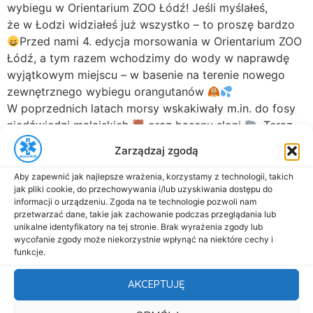
wybiegu w Orientarium ZOO Łódź! Jeśli myślałeś,
że w Łodzi widziałeś już wszystko – to proszę bardzo
Przed nami 4. edycja morsowania w Orientarium ZOO
Łódź, a tym razem wchodzimy do wody w naprawdę
wyjątkowym miejscu – w basenie na terenie nowego
zewnętrznego wybiegu orangutanów
W poprzednich latach morsy wskakiwały m.in. do fosy
niedźwiedzi malajskich
oraz basenu słoni
. Teraz
czas na kolejną […]
Zarządzaj zgodą
Świąteczne życzenia
Aby zapewnić jak najlepsze wrażenia, korzystamy z technologii, takich
DASMED – dziękujemy
jak pliki cookie, do przechowywania i/lub uzyskiwania dostępu do
informacji o urządzeniu. Zgoda na te technologie pozwoli nam
za zaufanie i współpracę
przetwarzać dane, takie jak zachowanie podczas przeglądania lub
unikalne identyfikatory na tej stronie. Brak wyrażenia zgody lub
wycofanie zgody może niekorzystnie wpłynąć na niektóre cechy i
funkcje.
Szanowni Państwo,Drodzy Współpracownicy
i Kontrahenci, z okazji Świąt Bożego Narodzenia
AKCEPTUJĘ
pragniemy złożyć Państwu serdeczne życzenia
oraz podziękować za zaufanie, zaangażowanie