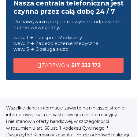
Nasza centrala telefoniczna jest
czynna przez całą dobę 24 / 7
Po nawiązaniu połączenia wybierz odpowiedni
numer wewnętrzny:
wew. 1 ➜ Transport Medyczny
wew. 2 ➜ Zabezpieczenie Medyczne
wew. 3 ➜ Obsługa służb
ZADZWOŃ:
517 333 173
Wszelkie dane i informacje zawarte na niniejszej stronie
internetowej mają charakter wyłącznie informacyjny
i nie stanowią oferty handlowej, w szczególności
w rozumieniu art. 66 ust. 1 Kodeksu Cywilnego. *
Dyspozytor/ Kierownik zespołu – może odmówić realizacji