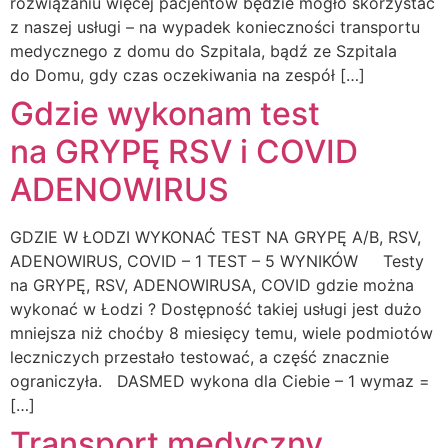
rozwiązaniu więcej pacjentów będzie mogło skorzystać
z naszej usługi – na wypadek konieczności transportu
medycznego z domu do Szpitala, bądź ze Szpitala
do Domu, gdy czas oczekiwania na zespół […]
Gdzie wykonam test
na GRYPĘ RSV i COVID
ADENOWIRUS
GDZIE W ŁODZI WYKONAĆ TEST NA GRYPĘ A/B, RSV,
ADENOWIRUS, COVID – 1 TEST – 5 WYNIKÓW Testy
na GRYPĘ, RSV, ADENOWIRUSA, COVID gdzie można
wykonać w Łodzi ? Dostępność takiej usługi jest dużo
mniejsza niż choćby 8 miesięcy temu, wiele podmiotów
leczniczych przestało testować, a część znacznie
ograniczyła. DASMED wykona dla Ciebie – 1 wymaz =
[…]
Transport medyczny