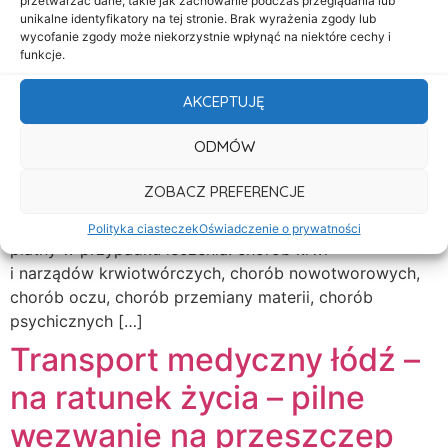
przetwarzać dane, takie jak zachowanie podczas przeglądania lub
Z bezpłatnego transportu sanitarnego możesz
unikalne identyfikatory na tej stronie. Brak wyrażenia zgody lub
skorzystać, jeśli stan zdrowia uniemożliwia
wycofanie zgody może niekorzystnie wpłynąć na niektóre cechy i
funkcje.
Ci samodzielne skorzystanie z transportu publicznego,
a wymagasz podjęcia natychmiastowego leczenia
AKCEPTUJĘ
w innej placówce leczniczej Jeżeli jesteś zdolny
do samodzielnego poruszania się bez stałej pomocy
ODMÓW
innej osoby, ale wymagasz pomocy przy korzystaniu
z transportu publicznego lub wymagasz pojazdu
ZOBACZ PREFERENCJE
dostosowanego do potrzeb osób niepełnosprawnych,
przysługuje Ci transport częściowo
Polityka ciasteczek
Oświadczenie o prywatności
płatny w przypadku leczenia: chorób krwi
i narządów krwiotwórczych, chorób nowotworowych,
chorób oczu, chorób przemiany materii, chorób
psychicznych […]
Transport medyczny łódź –
na ratunek życia – pilne
wezwanie na przeszczep