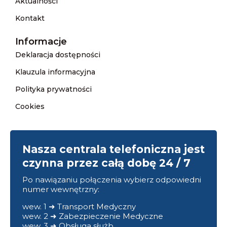
Aktualności
Kontakt
Informacje
Deklaracja dostępności
Klauzula informacyjna
Polityka prywatności
Cookies
Nasza centrala telefoniczna jest
czynna przez całą dobę 24 / 7
Po nawiązaniu połączenia wybierz odpowiedni
numer wewnętrzny:
wew. 1 ➜ Transport Medyczny
wew. 2 ➜ Zabezpieczenie Medyczne
wew. 3 ➜ Obsługa służb