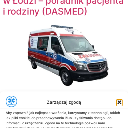
w Łodzi – poradnik pacjenta
i rodziny (DASMED)
Transport medyczny i sanitarny na terenie miasta Łódź
Zarządzaj zgodą
Transport sanitarny łódź –
Aby zapewnić jak najlepsze wrażenia, korzystamy z technologii, takich
bezpłatny jak skorzystać ?
jak pliki cookie, do przechowywania i/lub uzyskiwania dostępu do
informacji o urządzeniu. Zgoda na te technologie pozwoli nam