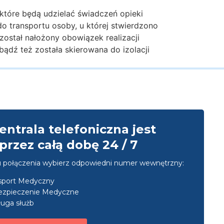
które będą udzielać świadczeń opieki
o transportu osoby, u której stwierdzono
ostał nałożony obowiązek realizacji
ądź też została skierowana do izolacji
entrala telefoniczna jest
przez całą dobę 24 / 7
u połączenia wybierz odpowiedni numer wewnętrzny:
nsport Medyczny
ezpieczenie Medyczne
uga służb