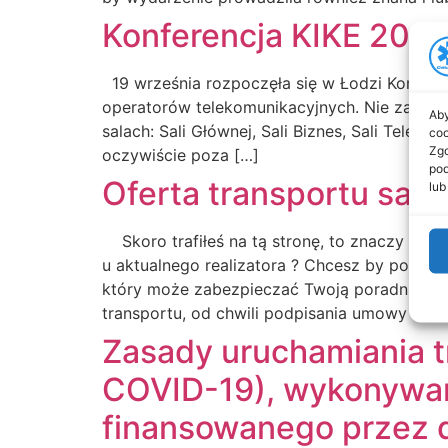
Konferencja KIKE 202
19 września rozpoczęła się w Łodzi Konferen
operatorów telekomunikacyjnych. Nie zabrakn
Aby
salach: Sali Głównej, Sali Biznes, Sali Telewi
coo
Zgo
oczywiście poza […]
pod
Oferta transportu san
lub
Skoro trafiłeś na tą stronę, to znaczy że 
u aktualnego realizatora ? Chcesz by popula
który może zabezpieczać Twoją poradnia w t
transportu, od chwili podpisania umowy nasz
Zasady uruchamiania t
COVID-19), wykonywan
finansowanego przez 