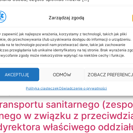
2 – Zabezpieczenie medyczne
Zarządzaj zgodą
cja KIKE 2022. Przez trzy dni uczestnicy będą mieli okazj
ie też Grupy MiŚOT. Prelekcje, dyskusje i wystąpienia bę
 zapewnić jak najlepsze wrażenia, korzystamy z technologii, takich jak pliki
zyjnej i Sali MiŚOT. W każdej z nich pojawia się wystąpieni
kie, do przechowywania i/lub uzyskiwania dostępu do informacji o urządzeniu.
da na te technologie pozwoli nam przetwarzać dane, takie jak zachowanie
czas przeglądania lub unikalne identyfikatory na tej stronie. Brak wyrażenia zg
itarnego dla POZ – transport 
 wycofanie zgody może niekorzystnie wpłynąć na niektóre cechy i funkcje.
szukasz transporty medycznego / sanitarnego dla pacjentó
AKCEPTUJĘ
ODMÓW
ZOBACZ PREFERENCJ
cja Twojej przychodni POZ rosła, między innymi przez pryz
ransport sanitarny ? Zlecając nam usługę transportu med
Polityka ciasteczek
Oświadczenie o prywatności
a logistyka […]
ransportu sanitarnego (zesp
ego w związku z przeciwdzi
dyrektora właściwego oddzia