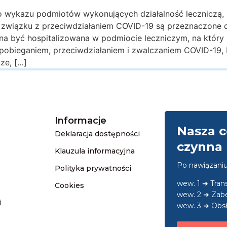
do wykazu podmiotów wykonujących działalność leczniczą, 
 związku z przeciwdziałaniem COVID-19 są przeznaczone d
a być hospitalizowana w podmiocie leczniczym, na który z
obieganiem, przeciwdziałaniem i zwalczaniem COVID-19, b
ze, […]
Informacje
Nasza c
Deklaracja dostępności
czynna 
Klauzula informacyjna
Po nawiązani
Polityka prywatności
wew. 1 ➜ Tra
Cookies
wew. 2 ➜ Zab
i
wew. 3 ➜ Obsł