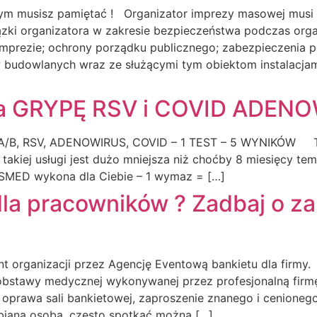
tym musisz pamiętać ! Organizator imprezy masowej musi 
zki organizatora w zakresie bezpieczeństwa podczas orga
mprezie; ochrony porządku publicznego; zabezpieczenia
budowlanych wraz ze służącymi tym obiektom instalacjami
na GRYPĘ RSV i COVID ADEN
/B, RSV, ADENOWIRUS, COVID – 1 TEST – 5 WYNIKÓW T
kiej usługi jest dużo mniejsza niż choćby 8 miesięcy tem
ASMED wykona dla Ciebie – 1 wymaz = […]
dla pracowników ? Zadbaj o z
 organizacji przez Agencję Eventową bankietu dla firmy.
t obstawy medycznej wykonywanej przez profesjonalną fir
 oprawa sali bankietowej, zaproszenie znanego i cenione
ubiana osoba, często spotkać można […]