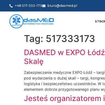
+48 517-333-173
biuro@dasmed.pl
STRO
Tag:
517333173
DASMED w EXPO Łódź 
Skalę
Zabezpieczenie medyczne EXPO Łódź – targi
pod wydarzenia o dużej skali – targi, kongres
logistyka i bezpieczeństwo uczestników. W 
elementem dobrze przygotowanego planu wy
Jesteś organizatorem 