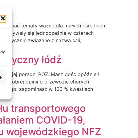
ę poznać tematy ważne dla małych i średnich
dą odbywały się jednocześnie w czterech
a tematycznie związane z nazwą sali,
ody
medyczny łódź
w Twojej poradni POZ. Masz dość opóźnień
E
mat dobrej opinii o przewozie chorych
ycznego, zapominasz w 100 % kwestiach
ołu transportowego
ałaniem COVID-19,
łu wojewódzkiego NFZ