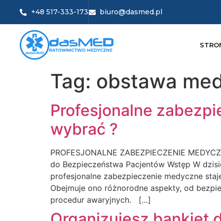
+48 517-333-173
biuro@dasmed.pl
STRO
Tag:
obstawa med
Profesjonalne zabezpi
wybrać ?
PROFESJONALNE ZABEZPIECZENIE MEDYCZNE
do Bezpieczeństwa Pacjentów Wstęp W dzisiej
profesjonalne zabezpieczenie medyczne staje
Obejmuje ono różnorodne aspekty, od bezpi
procedur awaryjnych. […]
Organizujesz bankiet 