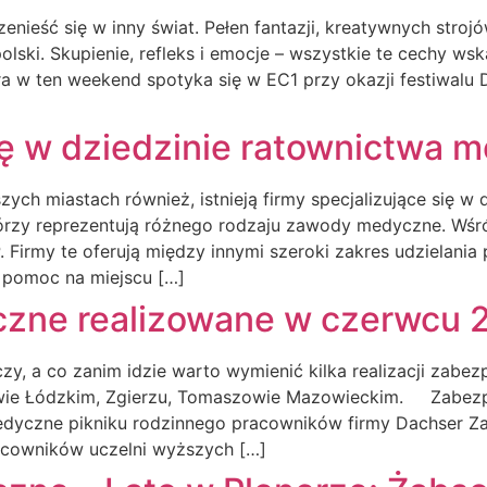
ść się w inny świat. Pełen fantazji, kreatywnych strojów,
j polski. Skupienie, refleks i emocje – wszystkie te cechy w
a w ten weekend spotyka się w EC1 przy okazji festiwalu Di
się w dziedzinie ratownictwa
ch miastach również, istnieją firmy specjalizujące się w
órzy reprezentują różnego rodzaju zawody medyczne. Wśród 
Firmy te oferują między innymi szeroki zakres udzielani
 pomoc na miejscu […]
zne realizowane w czerwcu 
, a co zanim idzie warto wymienić kilka realizacji zabe
owie Łódzkim, Zgierzu, Tomaszowie Mazowieckim. Zabezp
edyczne pikniku rodzinnego pracowników firmy Dachser Z
cowników uczelni wyższych […]