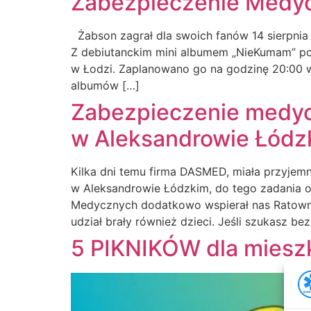
Zabezpieczenie Medyc
Żabson zagrał dla swoich fanów 14 sierpnia
Z debiutanckim mini albumem „NieKumam” poja
w Łodzi. Zaplanowano go na godzinę 20:00 w 
albumów […]
Zabezpieczenie medyc
w Aleksandrowie Łódz
Kilka dni temu firma DASMED, miała przyjem
w Aleksandrowie Łódzkim, do tego zadania 
Medycznych dodatkowo wspierał nas Ratown
udział brały również dzieci. Jeśli szukasz be
5 PIKNIKÓW dla miesz