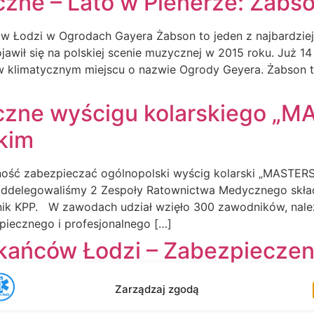
zne – Lato w Plenerze: Żabs
 w Łodzi w Ogrodach Gayera Żabson to jeden z najbardzie
wił się na polskiej scenie muzycznej w 2015 roku. Już 14 
klimatycznym miejscu o nazwie Ogrody Geyera. Żabson two
zne wyścigu kolarskiego „M
kim
ność zabezpieczać ogólnopolski wyścig kolarski „MASTERS
oddelegowaliśmy 2 Zespoły Ratownictwa Medycznego skład
ik KPP. W zawodach udział wzięło 300 zawodników, nale
zpiecznego i profesjonalnego […]
kańców Łodzi – Zabezpiecze
Zarządzaj zgodą