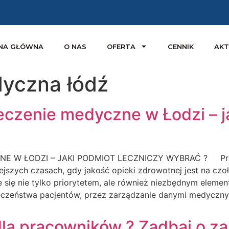
NA GŁÓWNA
O NAS
OFERTA
CENNIK
AKT
yczna łódź
eczenie medyczne w Łodzi – j
 W ŁODZI – JAKI PODMIOT LECZNICZY WYBRAĆ ? Profes
szych czasach, gdy jakość opieki zdrowotnej jest na czo
 się nie tylko priorytetem, ale również niezbędnym elem
eczeństwa pacjentów, przez zarządzanie danymi medyczny
dla pracowników ? Zadbaj o z