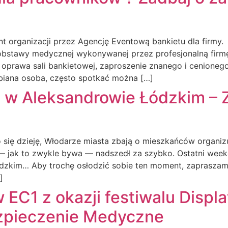
 organizacji przez Agencję Eventową bankietu dla firmy.
t obstawy medycznej wykonywanej przez profesjonalną fir
 oprawa sali bankietowej, zaproszenie znanego i cenione
ubiana osoba, często spotkać można […]
2 w Aleksandrowie Łódzkim – 
się dzieję, Włodarze miasta zbają o mieszkańców organiz
 — jak to zwykle bywa — nadszedł za szybko. Ostatni week
ódzkim… Aby trochę osłodzić sobie ten moment, zaprasza
]
 EC1 z okazji festiwalu Displa
zpieczenie Medyczne