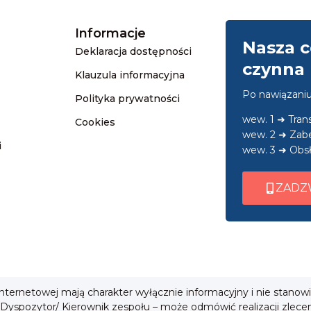
Informacje
Nasza c
Deklaracja dostępności
czynna 
Klauzula informacyjna
Po nawiązani
Polityka prywatności
wew. 1 ➜ Tra
Cookies
wew. 2 ➜ Zab
i
wew. 3 ➜ Obsł
ZADZ
 internetowej mają charakter wyłącznie informacyjny i nie stanow
 Dyspozytor/ Kierownik zespołu – może odmówić realizacji zlece