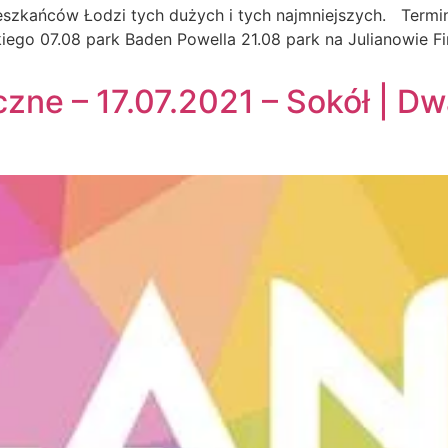
ańców Łodzi tych dużych i tych najmniejszych. Terminy 
kiego 07.08 park Baden Powella 21.08 park na Julianowie
ne – 17.07.2021 – Sokół | Dwa