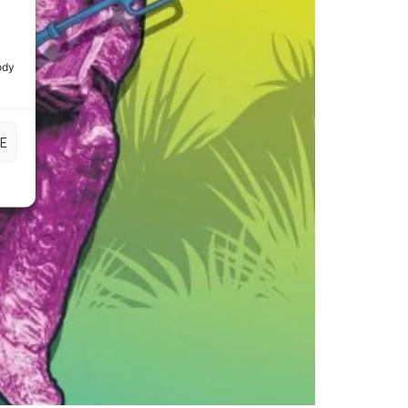
ody
E