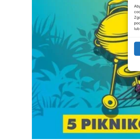
Aby
coo
Zgo
pod
lub